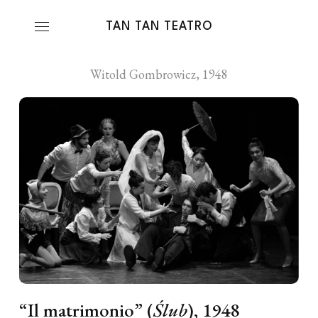
TAN TAN TEATRO
Witold Gombrowicz, 1948
it
/
“Il matrimonio” (
Ślub
), 1948