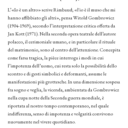
Sinossi
L’«Io è un altro» scrive Rimbaud; «l'io è il muso che mi
hanno affibbiato gli altri», pensa Witold Gombrowicz
(1904-1969), secondo l’interpretazione critica offerta da
Jan Kott (1971). Nella seconda opera teatrale dell’autore
polacco, il cerimoniale umano, e in particolare il rituale
del matrimonio, sono al centro dell’attenzione. Concepita
come farsa tragica, la pièce interroga i modi in cui
l’impotenza dell’uomo, cui resta solo la possibilità dello
scontro e di gesti simbolici e deformanti, assume le
manifestazioni più grottesche. In una dimensione sospesa
fra sogno e veglia, la vicenda, ambientata da Gombrowicz
nella cupa notte della Seconda guerra mondiale, è
riportata al nostro tempo contemporaneo, nel quale
indifferenza, senso di impotenza e volgarità convivono
nuovamente nel vivere quotidiano.