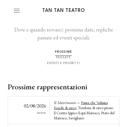
TAN TAN TEATRO
Dove e quando trovarci: prossime date, repliche
passate ed eventi speciali.
PROSSIME
PASSATE
EVENTI E PROGETTI
Prossime rappresentazioni
Il Matrimonio
—
Fuma che ‘nduma
02/08/2026
Scuole di circo
, Tendone di circo presso
it
il Centro Ippico Equi Maresco, Prato del
AGOSTO
Maresco, Savigliano
/